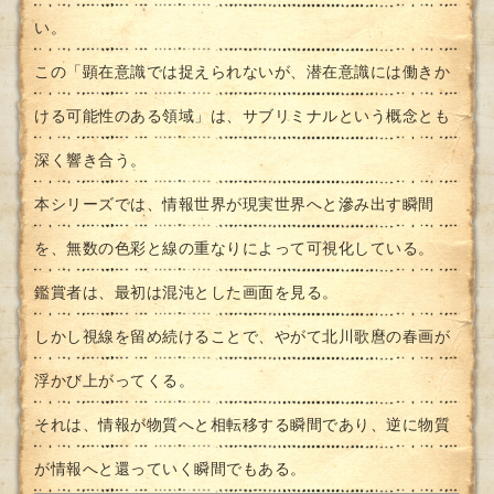
い。
この「顕在意識では捉えられないが、潜在意識には働きか
ける可能性のある領域」は、サブリミナルという概念とも
深く響き合う。
本シリーズでは、情報世界が現実世界へと滲み出す瞬間
を、無数の色彩と線の重なりによって可視化している。
鑑賞者は、最初は混沌とした画面を見る。
しかし視線を留め続けることで、やがて北川歌麿の春画が
浮かび上がってくる。
それは、情報が物質へと相転移する瞬間であり、逆に物質
が情報へと還っていく瞬間でもある。