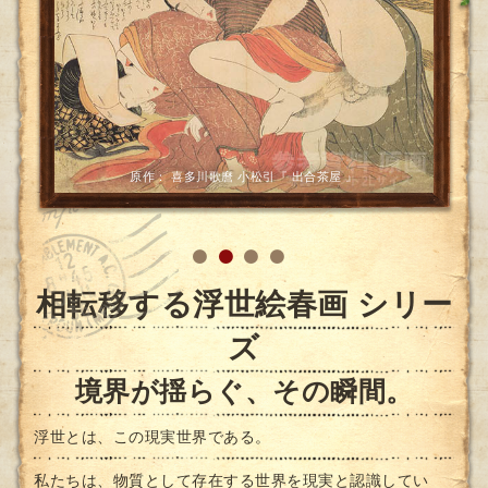
相転移する喜多川歌麿 Limen974
相転移する浮世絵春画 シリー
ズ
境界が揺らぐ、その瞬間。
浮世とは、この現実世界である。
私たちは、物質として存在する世界を現実と認識してい