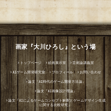
画家『大川ひろし』という場
トップページ
絵画展示室
芸術論講義室
AIゲーム開発研究室
プロフィール
お問い合わせ
論文『AI時代のゲーム開発方法論』
論文『AI画像設計理論』
論文『AIによるゲームコンセプト解釈とゲームデザイン生成
に関する比較研究』