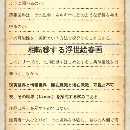
ように関わるのか。
情報世界は、その生命エネルギーにどのような影響を与え
得るのか。
その可能性を、美術という方法で探究することにある。
相転移する浮世絵春画
このシリーズは、北川歌麿をはじめとする古典浮世絵を出
発点としながら、
現実世界と情報世界、顕在意識と潜在意識、可視と不可
視、その境界（Limen）を探究する試み
である。
作品は答えを示すものではない。
鑑賞者一人ひとりが、その境界を体験し、自らの内側で何