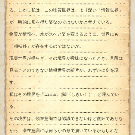
る。しかし私は、この物質世界は、より深い「情報世界」
が一時的に形を得た姿なのではないかと考えている。
物質が情報へ、水が氷へと姿を変えるように、世界にも
「相転移」が存在するのではないか。
現実世界が揺らぎ、その境界が曖昧になったとき、普段は
見ることのできない情報世界の断片が、わずかに姿を現
す。
私はその境界を「Limen（閾〈しきい〉）」と呼んでい
る。
その境界は、顕在意識では認識できないほど微細でありな
がら、潜在意識には何らかの形で届いているかもしれな