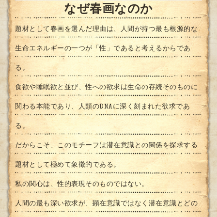
なぜ春画なのか
題材として春画を選んだ理由は、人間が持つ最も根源的な
生命エネルギーの一つが「性」であると考えるからであ
る。
食欲や睡眠欲と並び、性への欲求は生命の存続そのものに
関わる本能であり、人類のDNAに深く刻まれた欲求であ
る。
だからこそ、このモチーフは潜在意識との関係を探求する
題材として極めて象徴的である。
私の関心は、性的表現そのものではない。
人間の最も深い欲求が、顕在意識ではなく潜在意識とどの