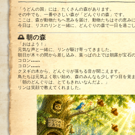
「うどんの国」には、たくさんの森があります。
その中でも、一番やさしい森が「どんぐりの森」です。
ここは、森が動物たちへ恵みを届け、動物たちはその恵み
今日は、リスのリンと一緒に、どんぐりの森で一日を過ご
🌅 朝の森
「おはよう！」
元気な声と一緒に、リンが駆け寄ってきました。
朝日が木々の間から差し込み、葉っぱの上では朝露が宝石
コロン……
コロン……
クヌギの木から、どんぐりが落ちる音が聞こえます。
鳥たちは元気よく歌い始め、森のみんなも少しずつ目を覚
「朝のどんぐりは、とてもきれいなんだよ。」
リンは笑顔で教えてくれました。