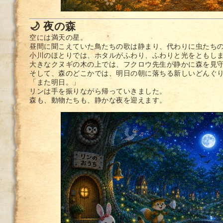
🌙 夜の森
空には満天の星。
昼間に聞こえていた鳥たちの歌は静まり、代わりに虫たち
小川のほとりでは、ホタルがふわり、ふわりと光をともし
大きなクヌギの木の上では、フクロウ先生が静かに森を見
そして、森のどこかでは、明日の朝に落ちる新しいどんぐ
「また明日。」
リンは手を振りながら帰っていきました。
森も、動物たちも、静かな夜を迎えます。