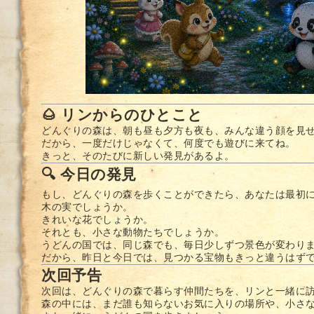
🌰 リンからのひとこと
どんぐりの森は、朝も昼も夕方も夜も、みんな違う顔を見
だから、一度だけじゃなくて、何度でも遊びに来てね。
きっと、そのたびに新しい発見があるよ。
🔍 今日の発見
もし、どんぐりの森を歩くことができたら、あなたは最初
木の実でしょうか。
きれいな花でしょうか。
それとも、小さな動物たちでしょうか。
うどんの国では、同じ森でも、毎日少しずつ景色が変わり
だから、昨日と今日では、見つかる宝物もきっと違うはず
次回予告
次回は、どんぐりの森で暮らす仲間たちを、リンと一緒に
森の中には、まだ誰も知らないお気に入りの場所や、小さ