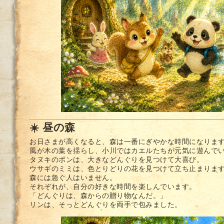
☀️ 昼の森
お日さまが高くなると、森は一番にぎやかな時間になりま
風が木の葉を揺らし、小川ではカエルたちが元気に遊んで
タヌキのポンは、大きなどんぐりを見つけて大喜び。
ウサギのミミは、色とりどりの花を見つけて立ち止まりま
森には急ぐ人はいません。
それぞれが、自分の好きな時間を楽しんでいます。
「どんぐりは、森からの贈り物なんだ。」
リンは、そっとどんぐりを両手で包みました。