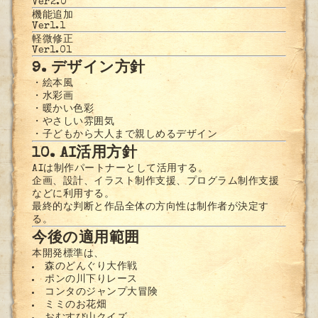
Ver2.0
機能追加
Ver1.1
軽微修正
Ver1.01
9. デザイン方針
・絵本風
・水彩画
・暖かい色彩
・やさしい雰囲気
・子どもから大人まで親しめるデザイン
10. AI活用方針
AIは制作パートナーとして活用する。
企画、設計、イラスト制作支援、プログラム制作支援
などに利用する。
最終的な判断と作品全体の方向性は制作者が決定す
る。
今後の適用範囲
本開発標準は、
森のどんぐり大作戦
ポンの川下りレース
コンタのジャンプ大冒険
ミミのお花畑
おむすび山クイズ