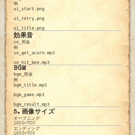
例
ui_start.png

ui_retry.png

ui_title.png
効果音
se_用途
例
se_get_acorn.mp3

se_hit_bee.mp3
BGM
bgm_用途
例
bgm_title.mp3

bgm_game.mp3

bgm_result.mp3
5. 画像サイズ
オープニング
1200×700
エンディング
1200×700