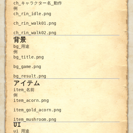
ch_キャラクター名_動作
例
ch_rin_idle.png

ch_rin_walk01.png

ch_rin_walk02.png
背景
bg_用途
例
bg_title.png

bg_game.png

bg_result.png
アイテム
item_名前
例
item_acorn.png

item_gold_acorn.png

item_mushroom.png
UI
ui_用途