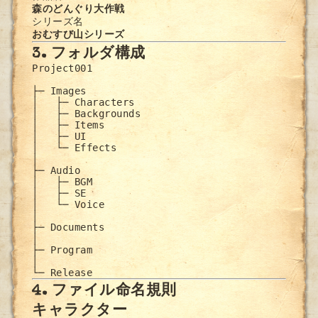
森のどんぐり大作戦
シリーズ名
おむすび山シリーズ
3. フォルダ構成
Project001

├─ Images

│   ├─ Characters

│   ├─ Backgrounds

│   ├─ Items

│   ├─ UI

│   └─ Effects

│

├─ Audio

│   ├─ BGM

│   ├─ SE

│   └─ Voice

│

├─ Documents

│

├─ Program

│

└─ Release
4. ファイル命名規則
キャラクター