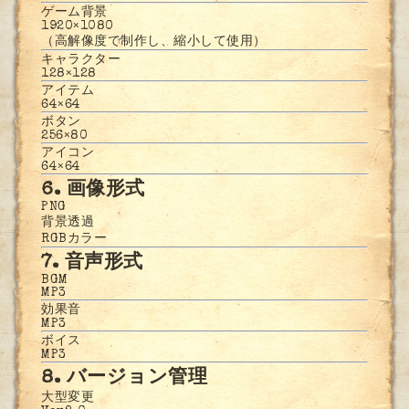
ゲーム背景
1920×1080
（高解像度で制作し、縮小して使用）
キャラクター
128×128
アイテム
64×64
ボタン
256×80
アイコン
64×64
6. 画像形式
PNG
背景透過
RGBカラー
7. 音声形式
BGM
MP3
効果音
MP3
ボイス
MP3
8. バージョン管理
大型変更