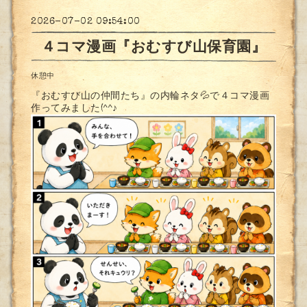
2026-07-02 09:54:00
４コマ漫画『おむすび山保育園』
休憩中
『おむすび山の仲間たち』の内輪ネタ💦で４コマ漫画
作ってみました(^^♪