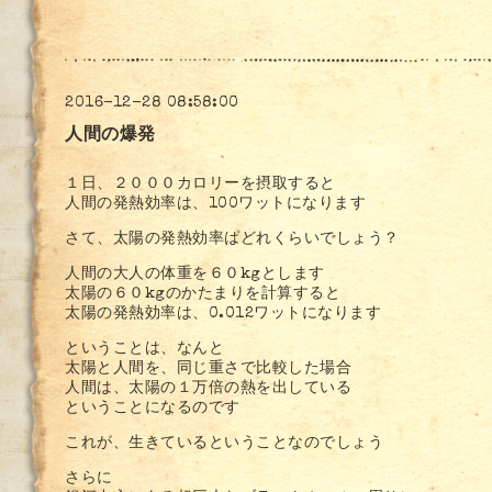
2016-12-28 08:58:00
人間の爆発
１日、２０００カロリーを摂取すると
人間の発熱効率は、100ワットになります
さて、太陽の発熱効率はどれくらいでしょう？
人間の大人の体重を６０kgとします
太陽の６０kgのかたまりを計算すると
太陽の発熱効率は、0.012ワットになります
ということは、なんと
太陽と人間を、同じ重さで比較した場合
人間は、太陽の１万倍の熱を出している
ということになるのです
これが、生きているということなのでしょう
さらに