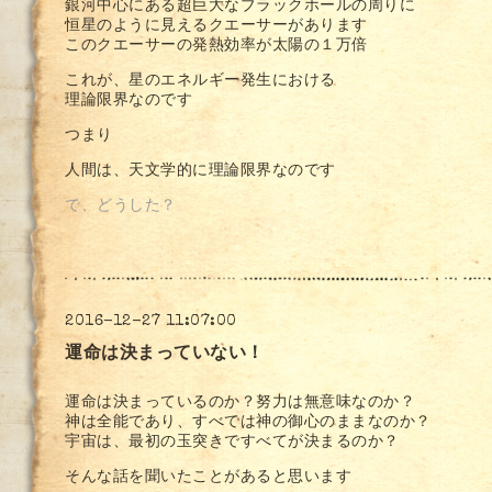
銀河中心にある超巨大なブラックホールの周りに
恒星のように見えるクエーサーがあります
このクエーサーの発熱効率が太陽の１万倍
これが、星のエネルギー発生における
理論限界なのです
つまり
人間は、天文学的に理論限界なのです
で、どうした？
2016-12-27 11:07:00
運命は決まっていない！
運命は決まっているのか？努力は無意味なのか？
神は全能であり、すべては神の御心のままなのか？
宇宙は、最初の玉突きですべてが決まるのか？
そんな話を聞いたことがあると思います