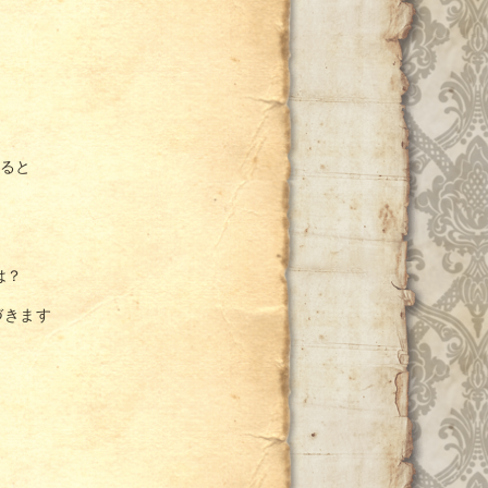
すると
は？
づきます