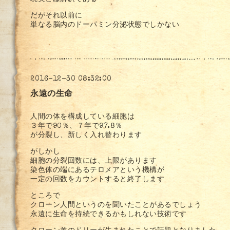
だがそれ以前に
単なる脳内のドーパミン分泌状態でしかない
2016-12-30 08:32:00
永遠の生命
人間の体を構成している細胞は
３年で90％、７年で97.8％
が分裂し、新しく入れ替わります
がしかし
細胞の分裂回数には、上限があります
染色体の端にあるテロメアという機構が
一定の回数をカウントすると終了します
ところで
クローン人間というのを聞いたことがあるでしょう
永遠に生命を持続できるかもしれない技術です