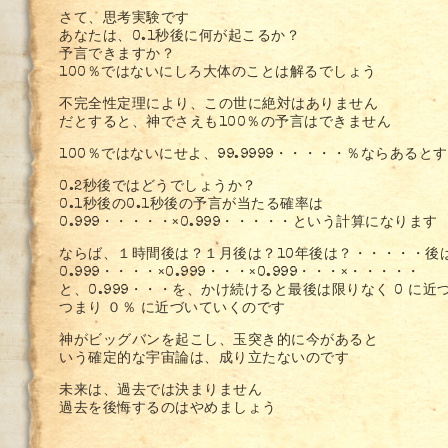
さて、思考実験です
あなたは、0.1秒後に何が起こるか？
予言できますか？
100％ではないにしろ大体のことは解るでしょう
不完全性定理により、この世に絶対はありません
だとすると、神でさえも100％の予言はできません
100％ではないにせよ、99.9999・・・・・％ならあると
0.2秒後ではどうでしょうか？
0.1秒後の0.1秒後の予言が当たる確率は
0.999・・・・・×0.999・・・・・という計算になります
ならば、１時間後は？１月後は？10年後は？・・・・・後
0.999・・・・×0.999・・・×0.999・・・×・・・・・
と、0.999・・・を、かけ続けると最後は限りなく 0 に近
つまり ０％ に近づいていくのです
神がビッグバンを起こし、玉突き的に今があると
いう確定的な宇宙論は、成り立たないのです
未来は、過去では決まりません
過去を後悔するのはやめましょう