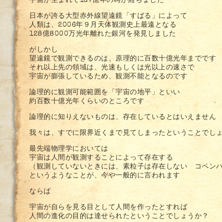
宇宙が生まれて137億年の時が経ちました
日本が誇る大型赤外線望遠鏡「すばる」によって
人類は、2006年９月天体観測史上最遠となる
128億8000万光年離れた銀河を発見しました
がしかし
望遠鏡で観測できるのは、原理的に百数十億光年までです
それ以上先の領域は、光速もしくは光以上の速さで
宇宙が膨張しているため、観測不能となるのです
論理的に観測可能範囲を「宇宙の地平」といい
約百数十億光年くらいのところです
論理的に知りえないものは、存在しているとはいえません
我々は、すでに限界近くまで見てしまったということでし
最先端物理学においては
宇宙は人間が観測することによって存在する
（観測していないときには、素粒子は存在しない コペン
というようなことが、今や一般的に言われます
ならば
宇宙が自らを見る目として人間を作ったとすれば
人間の進化の目的は達せられたということでしょうか？