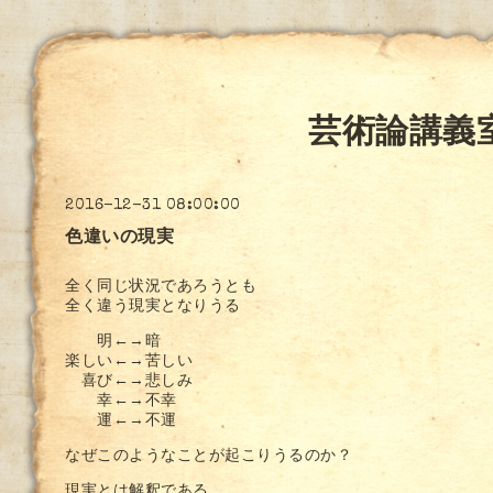
芸術論講義
2016-12-31 08:00:00
色違いの現実
全く同じ状況であろうとも
全く違う現実となりうる
明←→暗
楽しい←→苦しい
喜び←→悲しみ
幸←→不幸
運←→不運
なぜこのようなことが起こりうるのか？
現実とは解釈である