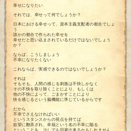
幸せになりたい
それでは、幸せって何でしょうか？
日本における幸せって、資本主義支配者の都合でしょ
う
誰かの都合で作られた幸せを
幸せだと思い込まされているだけではないでしょう
か？
ならば、こうしましょう
不幸になりたくない
これならば、実感できるのではないでしょうか？
それは
そもそも、人間の感じる刺激は不快しかなく
その不快を取り除くことにより、もしくは
他の不快によって、ごまかすことにより
快を感じるという脳機能に準じているからです
だから
不幸でさえなければいい
というスタンスからの視点を持てば
欲望に翻弄され、幸福という名の不幸に陥る
ということを、少しでも回避出来るかもしれません