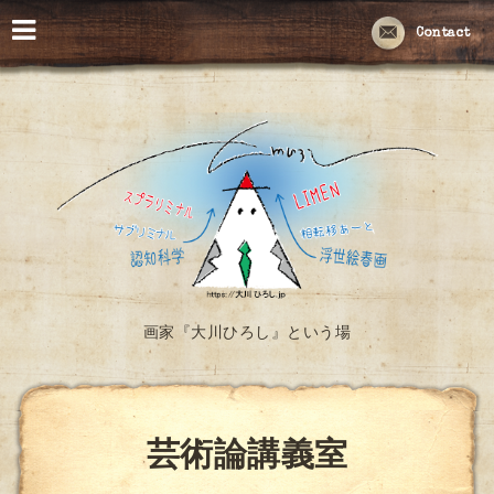
Contact
画家『大川ひろし』という場
芸術論講義室