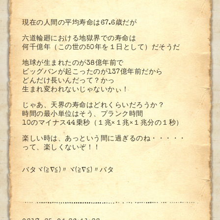
現在の人間の平均寿命は67.6歳だが
六道輪廻における地獄界での寿命は
何千億年（この世の50年を１日として）だそうだ
地球が生まれたのが38億年前で
ビッグバンが起こったのが137億年前だから
どんだけ長いんだって？かっ
生まれ変われないじゃないかぃ！
じゃあ、天界の寿命はどれくらいだろうか？
時間の最小単位はそう、プランク時間
10のマイナス44乗秒（１兆×１兆×１兆分の１秒）
楽しい時は、あっという間に過ぎるのね・・・・・
って、楽しくないぞ！！
バタヾ(≧∇≦)〃ヾ(≧∇≦)〃バタ