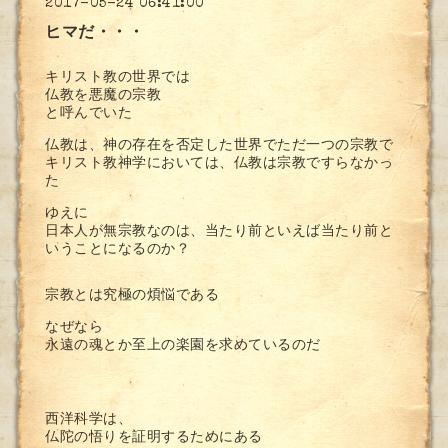
2017-05-24 06:41:00
ヒマだ・・・
キリスト教の世界では
仏教を悪魔の宗教
と呼んでいた
仏教は、神の存在を否定した世界でただ一つの宗教で
キリスト教神学においては、仏教は宗教ですらなかっ
た
ゆえに
日本人が無宗教なのは、当たり前といえば当たり前と
いうことになるのか？
宗教とは究極の煩悩である
なぜなら
永遠の魂とか至上の楽園を求めているのだ
西洋科学は、
仏陀の悟りを証明するためにある