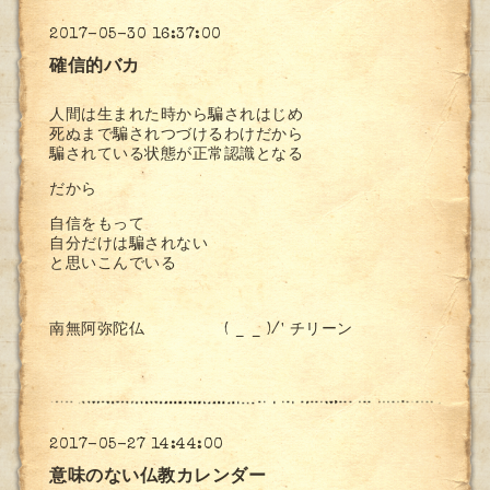
2017-05-30 16:37:00
確信的バカ
人間は生まれた時から騙されはじめ
死ぬまで騙されつづけるわけだから
騙されている状態が正常認識となる
だから
自信をもって
自分だけは騙されない
と思いこんでいる
南無阿弥陀仏 ( _ _ )/' チリーン
2017-05-27 14:44:00
意味のない仏教カレンダー