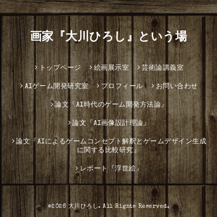
画家『大川ひろし』という場
トップページ
絵画展示室
芸術論講義室
AIゲーム開発研究室
プロフィール
お問い合わせ
論文『AI時代のゲーム開発方法論』
論文『AI画像設計理論』
論文『AIによるゲームコンセプト解釈とゲームデザイン生成
に関する比較研究』
レポート『浮世絵』
©2026
大川ひろし
. All Rights Reserved.