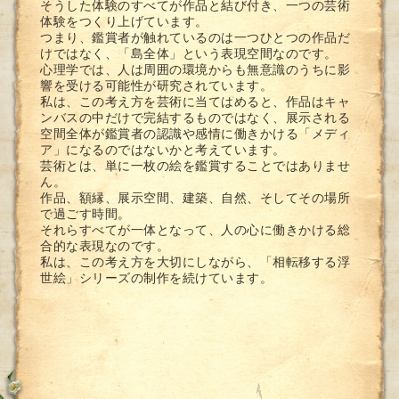
そうした体験のすべてが作品と結び付き、一つの芸術
体験をつくり上げています。
つまり、鑑賞者が触れているのは一つひとつの作品だ
けではなく、「島全体」という表現空間なのです。
心理学では、人は周囲の環境からも無意識のうちに影
響を受ける可能性が研究されています。
私は、この考え方を芸術に当てはめると、作品はキャ
ンバスの中だけで完結するものではなく、展示される
空間全体が鑑賞者の認識や感情に働きかける「メディ
ア」になるのではないかと考えています。
芸術とは、単に一枚の絵を鑑賞することではありませ
ん。
作品、額縁、展示空間、建築、自然、そしてその場所
で過ごす時間。
それらすべてが一体となって、人の心に働きかける総
合的な表現なのです。
私は、この考え方を大切にしながら、「相転移する浮
世絵」シリーズの制作を続けています。