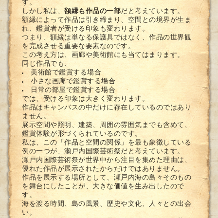
す。
しかし私は、
額縁も作品の一部
だと考えています。
額縁によって作品は引き締まり、空間との境界が生ま
れ、鑑賞者が受ける印象も変わります。
つまり、額縁は単なる保護具ではなく、作品の世界観
を完成させる重要な要素なのです。
この考え方は、画廊や美術館にも当てはまります。
同じ作品でも、
美術館で鑑賞する場合
小さな画廊で鑑賞する場合
日常の部屋で鑑賞する場合
では、受ける印象は大きく変わります。
作品はキャンバスの中だけに存在しているのではあり
ません。
展示空間や照明、建築、周囲の雰囲気までも含めて、
鑑賞体験が形づくられているのです。
私は、この「作品と空間の関係」を最も象徴している
例の一つが、瀬戸内国際芸術祭だと考えています。
瀬戸内国際芸術祭が世界中から注目を集めた理由は、
優れた作品が展示されたからだけではありません。
作品を展示する場所として、瀬戸内海の島々そのもの
を舞台にしたことが、大きな価値を生み出したので
す。
海を渡る時間、島の風景、歴史や文化、人々との出会
い。