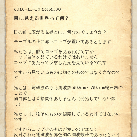
2016-11-30 23:52:00
目に見える世界って何？
目の前に広がる世界とは、何なのでしょうか？
テーブルの上に赤いコップが置いてあるとします
私たちは、眼でコップを見るわけですが
コップ自体を見ているわけではありません
コップにあたって反射した光を見ているのです
ですから見ているものは物そのものではなく光なので
す
光とは、電磁波のうち周波数380nm～780nm範囲内の
ことで
物自体とは直接関係ありません（発光していない限
り）
私たちは、物そのものを認識しているわけではないの
です
ですからコップそのものが赤いのではなく
反射された電磁波が赤色調の周波数帯であったという