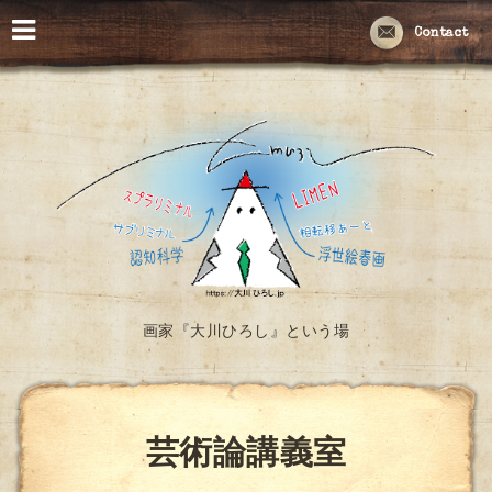
Contact
画家『大川ひろし』という場
芸術論講義室