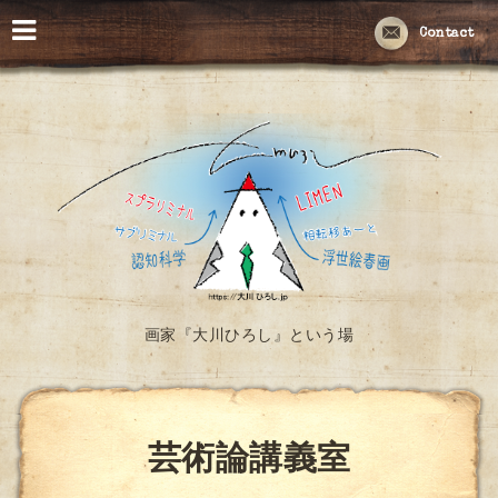
Contact
画家『大川ひろし』という場
芸術論講義室