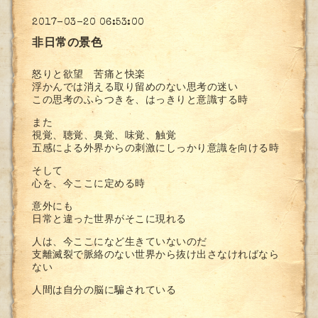
2017-03-20 06:53:00
非日常の景色
怒りと欲望 苦痛と快楽
浮かんでは消える取り留めのない思考の迷い
この思考のふらつきを、はっきりと意識する時
また
視覚、聴覚、臭覚、味覚、触覚
五感による外界からの刺激にしっかり意識を向ける時
そして
心を、今ここに定める時
意外にも
日常と違った世界がそこに現れる
人は、今ここになど生きていないのだ
支離滅裂で脈絡のない世界から抜け出さなければなら
ない
人間は自分の脳に騙されている