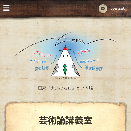
Contact
画家『大川ひろし』という場
芸術論講義室