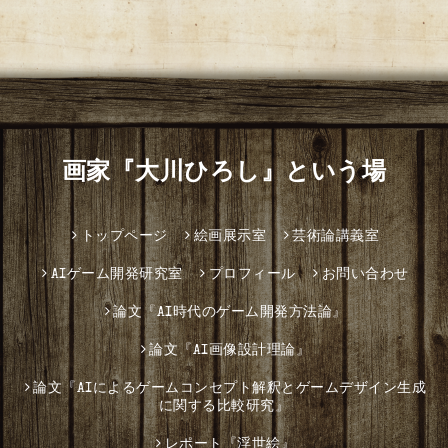
画家『大川ひろし』という場
トップページ
絵画展示室
芸術論講義室
AIゲーム開発研究室
プロフィール
お問い合わせ
論文『AI時代のゲーム開発方法論』
論文『AI画像設計理論』
論文『AIによるゲームコンセプト解釈とゲームデザイン生成
に関する比較研究』
レポート『浮世絵』