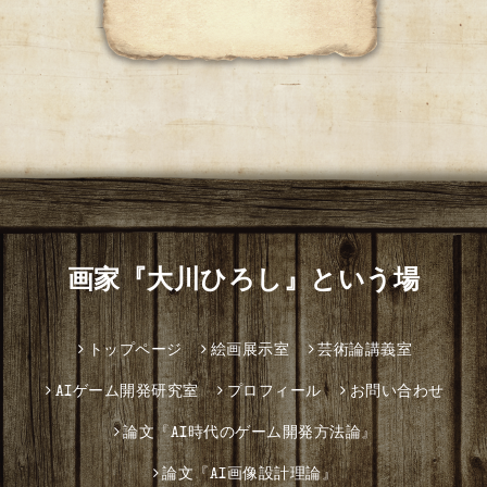
画家『大川ひろし』という場
トップページ
絵画展示室
芸術論講義室
AIゲーム開発研究室
プロフィール
お問い合わせ
論文『AI時代のゲーム開発方法論』
論文『AI画像設計理論』