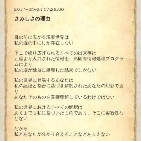
2017-03-23 07:29:00
さみしさの理由
目の前に広がる現実世界は
私の脳の中にしか存在しない
そこで繰り広げられるすべての出来事は
五感より入力された情報を、私固有情報処理プログラ
ムにより
私の脳が独自に処理した結果でしかない
私の世界に登場するあなたは
私の記憶と都合に基づき解釈されたあなたの幻影であ
り
あなたそのものを直接理解しているわけではない
私の世界におけるすべての解釈は
あくまでも私に基づいたものであり、そこに客観性な
どない
だから
私とあなたが分かり合えることなどありえない