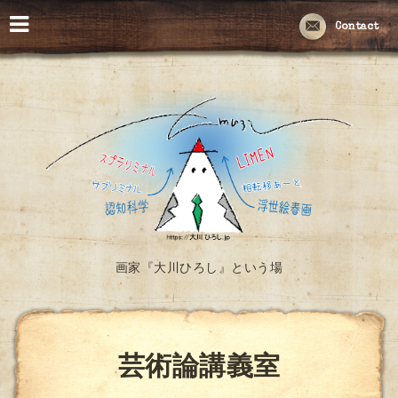
Contact
画家『大川ひろし』という場
芸術論講義室