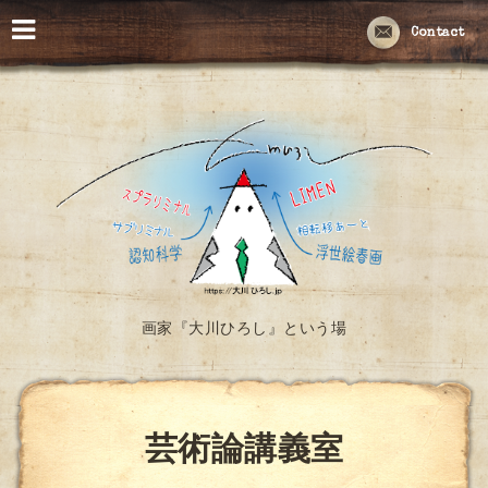
Contact
画家『大川ひろし』という場
芸術論講義室