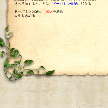
その意味するところは、
ドーパミン分泌
に尽きる
ドーパミン分泌
が、
選択
を決め
人生をきめる