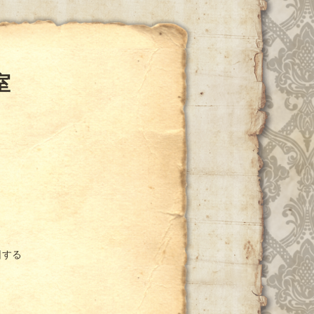
室
因する