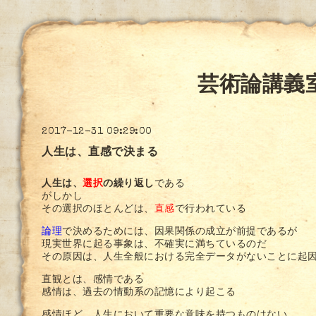
芸術論講義
2017-12-31 09:29:00
人生は、直感で決まる
人生は、
選択
の繰り返し
である
がしかし
その選択のほとんどは、
直感
で行われている
論理
で決めるためには、因果関係の成立が前提であるが
現実世界に起る事象は、不確実に満ちているのだ
その原因は、人生全般における完全データがないことに起
直観とは、感情である
感情は、過去の情動系の記憶により起こる
感情ほど、人生において重要な意味を持つものはない